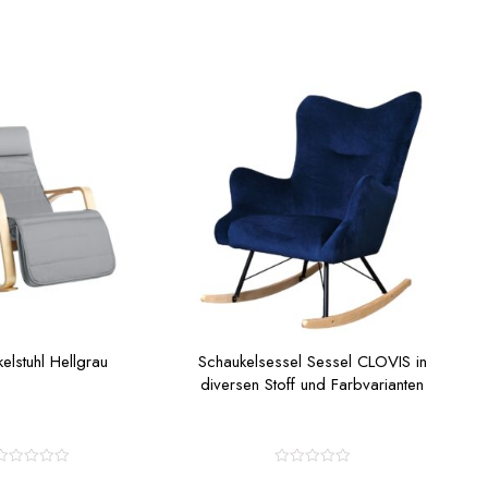
elstuhl Hellgrau
Schaukelsessel Sessel CLOVIS in
diversen Stoff und Farbvarianten
R
R