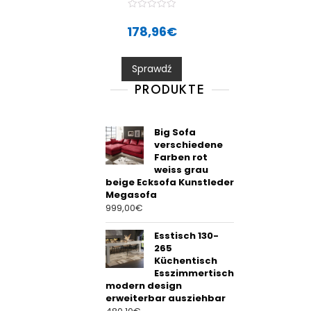
R
a
178,96
€
t
e
d
0
Sprawdź
o
u
t
PRODUKTE
o
f
5
Big Sofa
verschiedene
Farben rot
weiss grau
beige Ecksofa Kunstleder
Megasofa
999,00
€
Esstisch 130-
265
Küchentisch
Esszimmertisch
modern design
erweiterbar ausziehbar