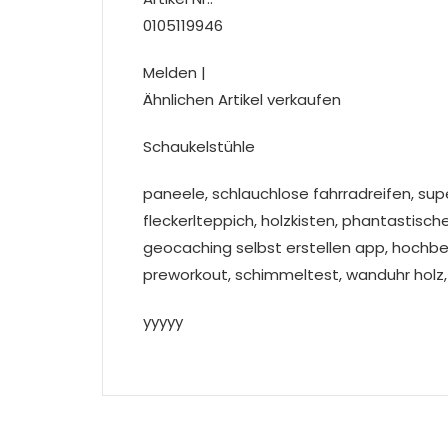
0105119946
Melden |
Ähnlichen Artikel verkaufen
Schaukelstühle
paneele, schlauchlose fahrradreifen, su
fleckerlteppich, holzkisten, phantastisch
geocaching selbst erstellen app, hochbet
preworkout, schimmeltest, wanduhr holz,
yyyyy