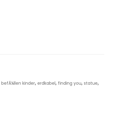
,
,
,
,
befÃ¼llen kinder
erdkabel
finding you
statue