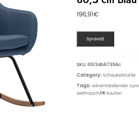
196,91
€
Sprawdź
SKU:
65134b67356c
Category:
Schaukelstühle
Tags:
adventskalender zum 
weihrauchÃ¶l kaufen