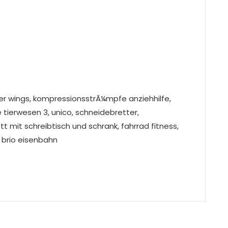
per wings, kompressionsstrÃ¼mpfe anziehhilfe,
e tierwesen 3, unico, schneidebretter,
t mit schreibtisch und schrank, fahrrad fitness,
 brio eisenbahn