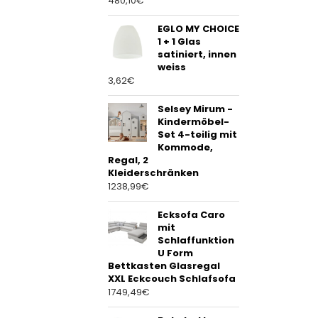
480,10
€
EGLO MY CHOICE
1 + 1 Glas
satiniert, innen
weiss
3,62
€
Selsey Mirum -
Kindermöbel-
Set 4-teilig mit
Kommode,
Regal, 2
Kleiderschränken
1238,99
€
Ecksofa Caro
mit
Schlaffunktion
U Form
Bettkasten Glasregal
XXL Eckcouch Schlafsofa
1749,49
€