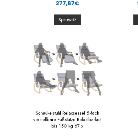
a
277,87
€
t
t
e
d
0
Sprawdź
o
u
t
t
o
f
f
5
Schaukelstuhl Relaxsessel 5-fach
verstellbare Fußstütze Belastbarkeit
bis 150 kg 67 x