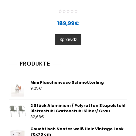
R
a
189,99
€
t
e
d
0
Sprawdź
o
u
t
o
f
5
PRODUKTE
Mini Flaschenvase Schmetterling
9,25
€
2 Stück Aluminium / Polyrattan Stapelstuhl
Bistrostuhl Gartenstuhl Silber/ Grau
82,68
€
Couchtisch Nantes weiß Holz Vintage Look
70x70 cm