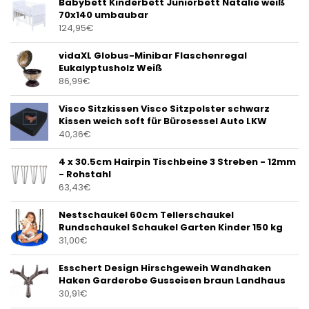
Babybett Kinderbett Juniorbett Natalie weiß
70x140 umbaubar
124,95
€
vidaXL Globus-Minibar Flaschenregal
Eukalyptusholz Weiß
86,99
€
Visco Sitzkissen Visco Sitzpolster schwarz
Kissen weich soft für Bürosessel Auto LKW
40,36
€
4 x 30.5cm Hairpin Tischbeine 3 Streben - 12mm
- Rohstahl
63,43
€
Nestschaukel 60cm Tellerschaukel
Rundschaukel Schaukel Garten Kinder 150 kg
31,00
€
Esschert Design Hirschgeweih Wandhaken
Haken Garderobe Gusseisen braun Landhaus
30,91
€