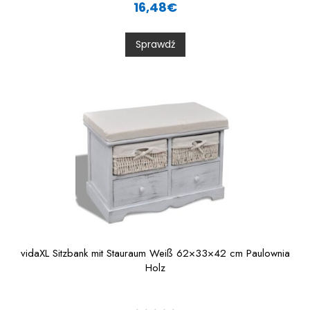
a
16,48
€
t
e
d
0
Sprawdź
o
u
t
o
f
5
vidaXL Sitzbank mit Stauraum Weiß 62×33×42 cm Paulownia
Holz