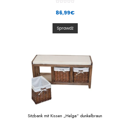
R
a
86,99
€
t
e
d
0
Sprawdź
o
u
t
o
f
5
Sitzbank mit Kissen „Helga“ dunkelbraun