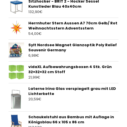
Sitzhocker - BRIT 2 - Hocker Sessel
Kunstleder Blau 40x40cm
132,90
€
Herrnhuter Stern Aussen A7 70cm Gelb/ Rot
Weihnachtsstern Adventsstern
54,00
€
Sylt Nordsee Magnet Glanzoptik Poly Relief
Souvenir Germany
6,98
€
vidaXL Aufbewahrungsboxen 4 Stk. Grün
32×32×32 cm Stoff
21,99
€
Laterne Irina Glas verspiegelt grau mit LED
Lichterkette
20,59
€
Schaukelstuhl aus Bambus mit Auflage in
Königsblau 66 x 105 x 86 cm