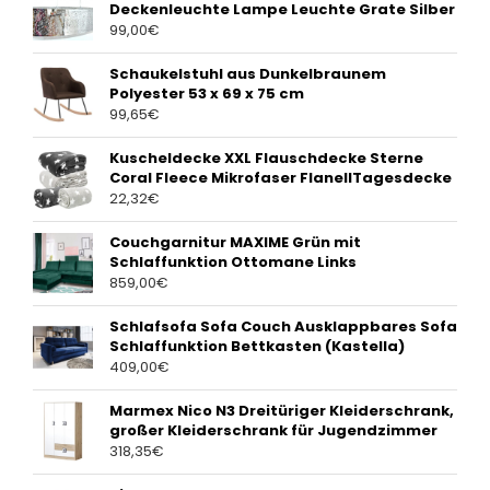
Deckenleuchte Lampe Leuchte Grate Silber
99,00
€
Schaukelstuhl aus Dunkelbraunem
Polyester 53 x 69 x 75 cm
99,65
€
Kuscheldecke XXL Flauschdecke Sterne
Coral Fleece Mikrofaser FlanellTagesdecke
22,32
€
Couchgarnitur MAXIME Grün mit
Schlaffunktion Ottomane Links
859,00
€
Schlafsofa Sofa Couch Ausklappbares Sofa
Schlaffunktion Bettkasten (Kastella)
409,00
€
Marmex Nico N3 Dreitüriger Kleiderschrank,
großer Kleiderschrank für Jugendzimmer
318,35
€