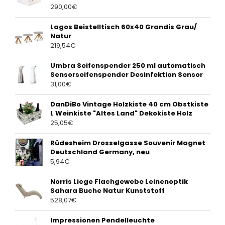
290,00
€
Lagos Beistelltisch 60x40 Grandis Grau/
Natur
219,54
€
Umbra Seifenspender 250 ml automatisch
Sensorseifenspender Desinfektion Sensor
31,00
€
DanDiBo Vintage Holzkiste 40 cm Obstkiste
L Weinkiste "Altes Land" Dekokiste Holz
25,05
€
Rüdesheim Drosselgasse Souvenir Magnet
Deutschland Germany, neu
5,94
€
Norris Liege Flachgewebe Leinenoptik
Sahara Buche Natur Kunststoff
528,07
€
Impressionen Pendelleuchte