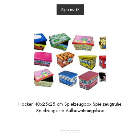
d
0
Sprawdź
o
u
t
o
f
5
Hocker 40x25x25 cm Spielzeugbox Spielzeugtruhe
Spielzeugkiste Aufbewahrungsbox
R