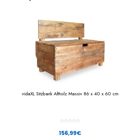
vidaXL Sitzbank Altholz Massiv 86 x 40 x 60 cm
R
a
156,99
€
t
e