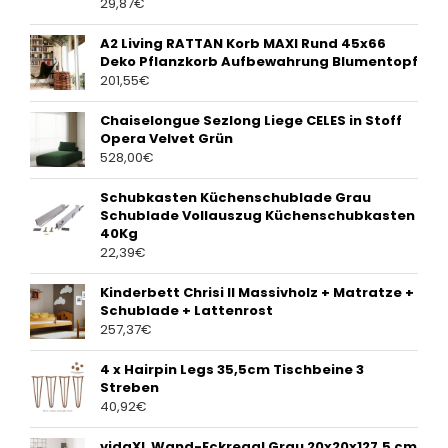
29,87
€
A2 Living RATTAN Korb MAXI Rund 45x66
Deko Pflanzkorb Aufbewahrung Blumentopf
201,55
€
Chaiselongue Sezlong Liege CELES in Stoff
Opera Velvet Grün
528,00
€
Schubkasten Küchenschublade Grau
Schublade Vollauszug Küchenschubkasten
40Kg
22,39
€
Kinderbett Chrisi II Massivholz + Matratze +
Schublade + Lattenrost
257,37
€
4 x Hairpin Legs 35,5cm Tischbeine 3
Streben
40,92
€
vidaXL Wand-Eckregal Grau 20x20x127,5 cm