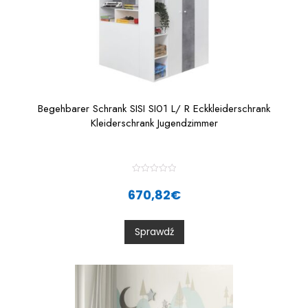
Begehbarer Schrank SISI SI01 L/ R Eckkleiderschrank
Kleiderschrank Jugendzimmer
R
a
670,82
€
t
e
d
0
Sprawdź
o
u
t
o
f
5