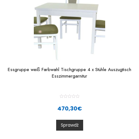
Essgruppe weiß Farbwahl Tischgruppe 4 x Stühle Auszugtisch
Esszimmergarnitur
R
a
470,30
€
t
e
d
0
Sprawdź
o
u
t
o