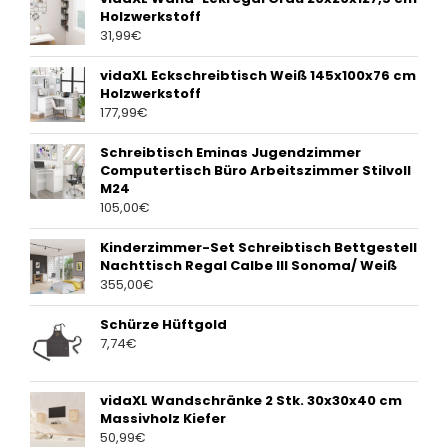
Holzwerkstoff
31,99
€
vidaXL Eckschreibtisch Weiß 145x100x76 cm
Holzwerkstoff
177,99
€
Schreibtisch Eminas Jugendzimmer
Computertisch Büro Arbeitszimmer Stilvoll
M24
105,00
€
Kinderzimmer-Set Schreibtisch Bettgestell
Nachttisch Regal Calbe III Sonoma/ Weiß
355,00
€
Schürze Hüftgold
7,74
€
vidaXL Wandschränke 2 Stk. 30x30x40 cm
Massivholz Kiefer
50,99
€