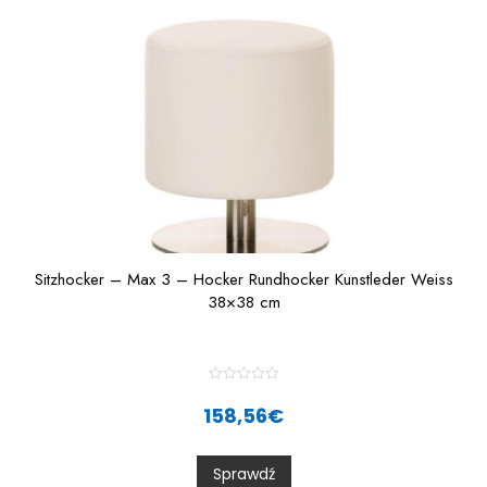
f
5
Sitzhocker – Max 3 – Hocker Rundhocker Kunstleder Weiss
38×38 cm
R
a
158,56
€
t
e
d
0
Sprawdź
o
u