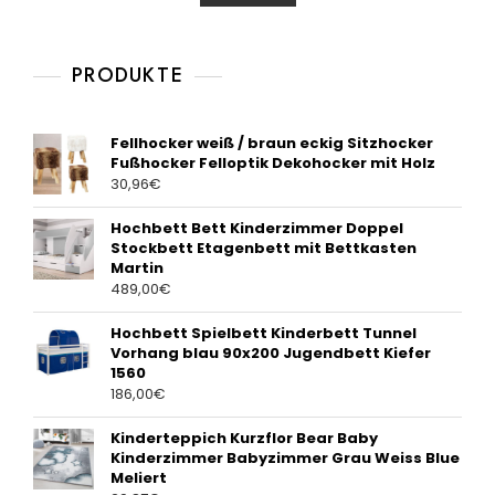
t
o
f
5
PRODUKTE
Fellhocker weiß / braun eckig Sitzhocker
Fußhocker Felloptik Dekohocker mit Holz
30,96
€
Hochbett Bett Kinderzimmer Doppel
Stockbett Etagenbett mit Bettkasten
Martin
489,00
€
Hochbett Spielbett Kinderbett Tunnel
Vorhang blau 90x200 Jugendbett Kiefer
1560
186,00
€
Kinderteppich Kurzflor Bear Baby
Kinderzimmer Babyzimmer Grau Weiss Blue
Meliert