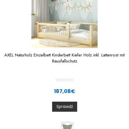
AXEL Naturholz Einzelbett Kinderbett Kiefer Holz inkl. Lattenrost mit
Rausfallschutz
R
a
187,08
€
t
e
d
0
Sprawdź
o
u
t
o
f
5