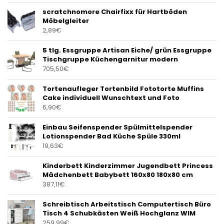
scratchnomore Chairfixx für Hartböden
Möbelgleiter
2,89
€
5 tlg. Essgruppe Artisan Eiche/ grün Essgruppe
Tischgruppe Küchengarnitur modern
705,50
€
Tortenaufleger Tortenbild Fototorte Muffins
Cake individuell Wunschtext und Foto
6,90
€
Einbau Seifenspender Spülmittelspender
Lotionspender Bad Küche Spüle 330ml
19,63
€
Kinderbett Kinderzimmer Jugendbett Princess
Mädchenbett Babybett 160x80 180x80 cm
387,11
€
Schreibtisch Arbeitstisch Computertisch Büro
Tisch 4 Schubkästen Weiß Hochglanz WIM
259,99
€