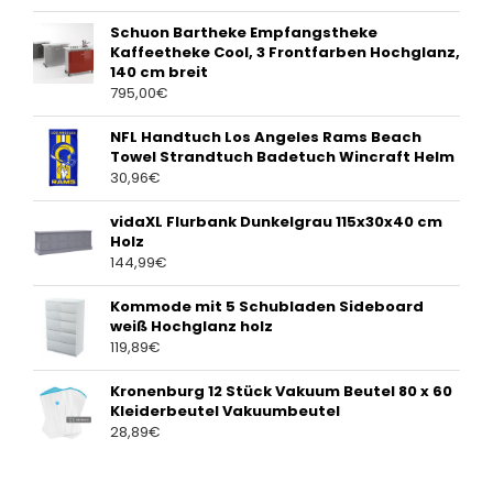
Schuon Bartheke Empfangstheke
Kaffeetheke Cool, 3 Frontfarben Hochglanz,
140 cm breit
795,00
€
NFL Handtuch Los Angeles Rams Beach
Towel Strandtuch Badetuch Wincraft Helm
30,96
€
vidaXL Flurbank Dunkelgrau 115x30x40 cm
Holz
144,99
€
Kommode mit 5 Schubladen Sideboard
weiß Hochglanz holz
119,89
€
Kronenburg 12 Stück Vakuum Beutel 80 x 60
Kleiderbeutel Vakuumbeutel
28,89
€