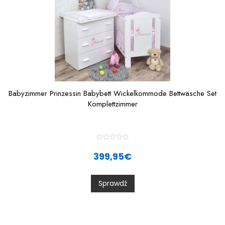
Babyzimmer Prinzessin Babybett Wickelkommode Bettwäsche Set
Komplettzimmer
R
a
399,95
€
t
e
d
0
Sprawdź
o
u
t
o
f
5