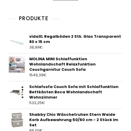
t
o
f
5
PRODUKTE
vidaXL Regalböden 2 Stk. Glas Transparent
80 x 15 cm
38,99
€
MOLINA MINI Schlaffunktion
Wohnlandschaft Relaxfunktion
Couchgarnitur Couch Sofa
1549,39
€
Schlafsofa Couch Sofa mit Schlaffunktion
Bettkästen Boca Wohnlandschaft
Wohnzimmer
533,25
€
Shabby Chic Wäschetruhen Stern Weide
Korb Aufbewahrung 50/60 cm - 2 Stück im
Set
89,00
€