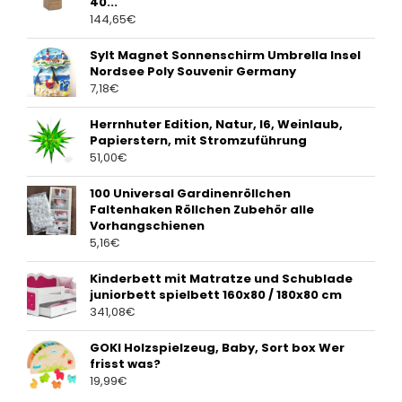
40...
144,65
€
Sylt Magnet Sonnenschirm Umbrella Insel
Nordsee Poly Souvenir Germany
7,18
€
Herrnhuter Edition, Natur, I6, Weinlaub,
Papierstern, mit Stromzuführung
51,00
€
100 Universal Gardinenröllchen
Faltenhaken Röllchen Zubehör alle
Vorhangschienen
5,16
€
Kinderbett mit Matratze und Schublade
juniorbett spielbett 160x80 / 180x80 cm
341,08
€
GOKI Holzspielzeug, Baby, Sort box Wer
frisst was?
19,99
€