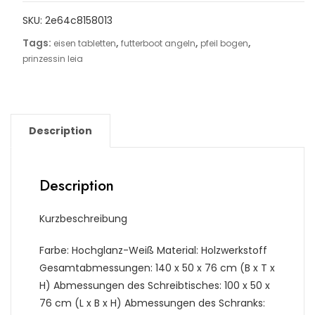
SKU:
2e64c8158013
Tags:
,
,
,
eisen tabletten
futterboot angeln
pfeil bogen
prinzessin leia
Description
Description
Kurzbeschreibung
Farbe: Hochglanz-Weiß Material: Holzwerkstoff
Gesamtabmessungen: 140 x 50 x 76 cm (B x T x
H) Abmessungen des Schreibtisches: 100 x 50 x
76 cm (L x B x H) Abmessungen des Schranks: