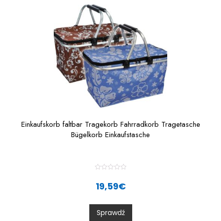
5
Einkaufskorb faltbar Tragekorb Fahrradkorb Tragetasche
Bügelkorb Einkaufstasche
R
a
19,59
€
t
e
d
0
Sprawdź
o
u