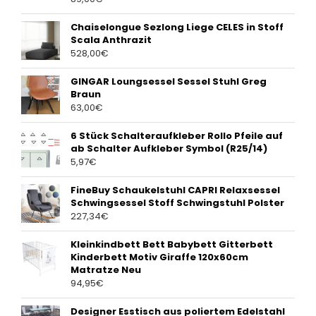
Chaiselongue Sezlong Liege CELES in Stoff
Scala Anthrazit
528,00
€
GINGAR Loungsessel Sessel Stuhl Greg
Braun
63,00
€
6 Stück Schalteraufkleber Rollo Pfeile auf
ab Schalter Aufkleber Symbol (R25/14)
5,97
€
FineBuy Schaukelstuhl CAPRI Relaxsessel
Schwingsessel Stoff Schwingstuhl Polster
227,34
€
Kleinkindbett Bett Babybett Gitterbett
Kinderbett Motiv Giraffe 120x60cm
Matratze Neu
94,95
€
Designer Esstisch aus poliertem Edelstahl