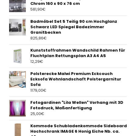
Chrom 160 x 90 x 76 cm
581,90
€
Badmöbel Set 5 Teilig 90 cm Hochglanz
Schwarz LED Spiegel Badezimmer
Granitbecken
825,86
€
Kunststoffrahmen Wandschild Rahmen für
Fluchtplan Rettungsplan A3 A4 A5
12,29
€
Polsterecke Malwi Premium Eckcouch
Ecksofa Wohnlandschaft Polstergarnitur
Sofa
1179,00
€
Fotogardinen "Lila Wellen" Vorhang mit 3D
Fotodruck, Maßanfertigung
25,00
€
Kommode Schubladenkommode Sideboard
Hochschrank IMAGE 6 Honig Eiche Nb. ca.