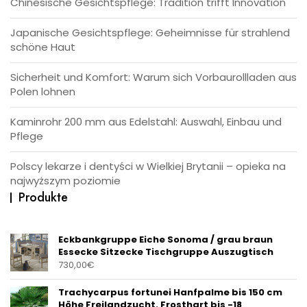
Chinesische Gesichtspflege: Tradition trifft Innovation
Japanische Gesichtspflege: Geheimnisse für strahlend
schöne Haut
Sicherheit und Komfort: Warum sich Vorbaurollladen aus
Polen lohnen
Kaminrohr 200 mm aus Edelstahl: Auswahl, Einbau und
Pflege
Polscy lekarze i dentyści w Wielkiej Brytanii – opieka na
najwyższym poziomie
Produkte
Eckbankgruppe Eiche Sonoma / grau braun
Essecke Sitzecke Tischgruppe Auszugtisch
730,00
€
Trachycarpus fortunei Hanfpalme bis 150 cm
Höhe Freilandzucht. Frosthart bis -18