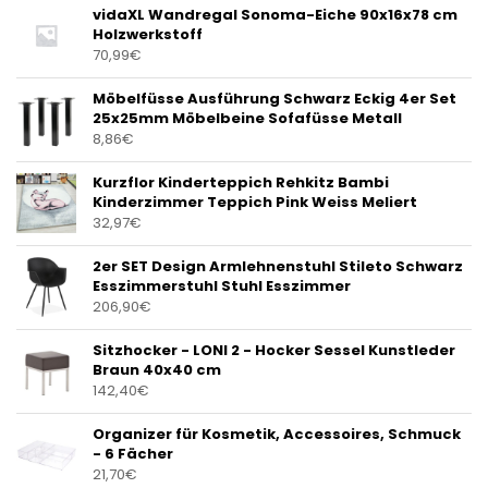
vidaXL Wandregal Sonoma-Eiche 90x16x78 cm
Holzwerkstoff
70,99
€
Möbelfüsse Ausführung Schwarz Eckig 4er Set
25x25mm Möbelbeine Sofafüsse Metall
8,86
€
Kurzflor Kinderteppich Rehkitz Bambi
Kinderzimmer Teppich Pink Weiss Meliert
32,97
€
2er SET Design Armlehnenstuhl Stileto Schwarz
Esszimmerstuhl Stuhl Esszimmer
206,90
€
Sitzhocker - LONI 2 - Hocker Sessel Kunstleder
Braun 40x40 cm
142,40
€
Organizer für Kosmetik, Accessoires, Schmuck
- 6 Fächer
21,70
€