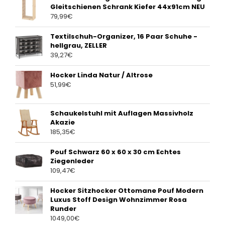
Gleitschienen Schrank Kiefer 44x91cm NEU
79,99
€
Textilschuh-Organizer, 16 Paar Schuhe -
hellgrau, ZELLER
39,27
€
Hocker Linda Natur / Altrose
51,99
€
Schaukelstuhl mit Auflagen Massivholz
Akazie
185,35
€
Pouf Schwarz 60 x 60 x 30 cm Echtes
Ziegenleder
109,47
€
Hocker Sitzhocker Ottomane Pouf Modern
Luxus Stoff Design Wohnzimmer Rosa
Runder
1049,00
€