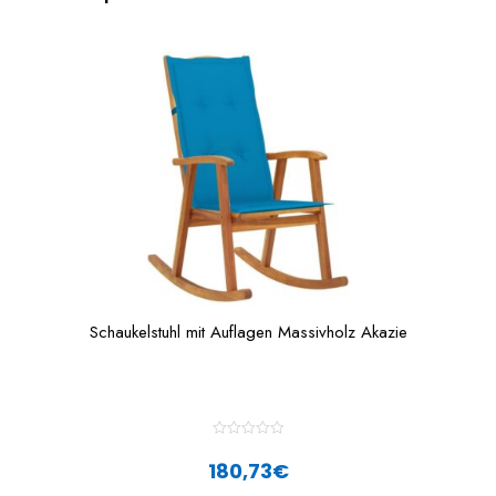
Schaukelstuhl mit Auflagen Massivholz Akazie
R
a
180,73
€
t
e