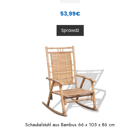
R
a
53,99
€
t
e
d
0
Sprawdź
o
u
t
o
f
5
Schaukelstuhl aus Bambus 66 x 105 x 86 cm