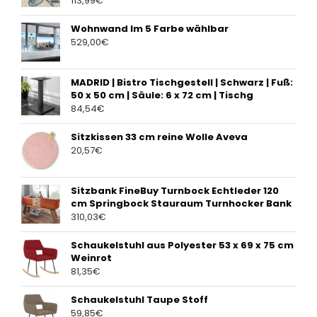
113,99
€
Wohnwand Im 5 Farbe wählbar
529,00
€
MADRID | Bistro Tischgestell | Schwarz | Fuß:
50 x 50 cm | Säule: 6 x 72 cm | Tischg
84,54
€
Sitzkissen 33 cm reine Wolle Aveva
20,57
€
Sitzbank FineBuy Turnbock Echtleder 120
cm Springbock Stauraum Turnhocker Bank
310,03
€
Schaukelstuhl aus Polyester 53 x 69 x 75 cm
Weinrot
81,35
€
Schaukelstuhl Taupe Stoff
59,85
€