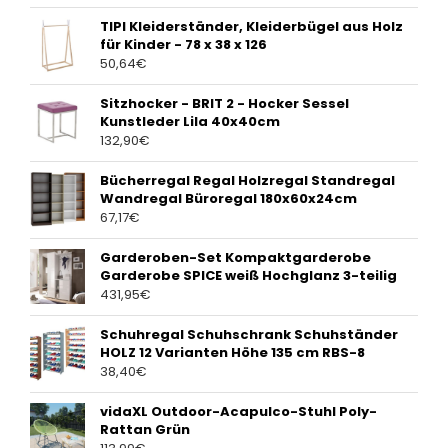
TIPI Kleiderständer, Kleiderbügel aus Holz
für Kinder - 78 x 38 x 126
50,64
€
Sitzhocker - BRIT 2 - Hocker Sessel
Kunstleder Lila 40x40cm
132,90
€
Bücherregal Regal Holzregal Standregal
Wandregal Büroregal 180x60x24cm
67,17
€
Garderoben-Set Kompaktgarderobe
Garderobe SPICE weiß Hochglanz 3-teilig
431,95
€
Schuhregal Schuhschrank Schuhständer
HOLZ 12 Varianten Höhe 135 cm RBS-8
38,40
€
vidaXL Outdoor-Acapulco-Stuhl Poly-
Rattan Grün