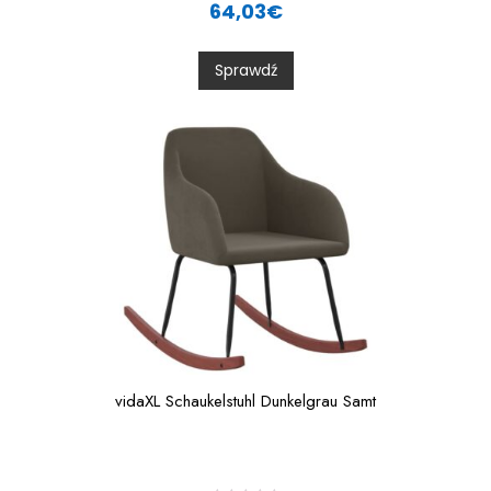
a
64,03
€
t
e
d
0
Sprawdź
o
u
t
o
f
5
vidaXL Schaukelstuhl Dunkelgrau Samt