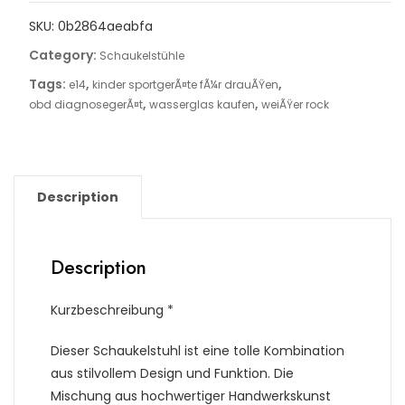
SKU:
0b2864aeabfa
Category:
Schaukelstühle
Tags:
,
,
e14
kinder sportgerÃ¤te fÃ¼r drauÃŸen
,
,
obd diagnosegerÃ¤t
wasserglas kaufen
weiÃŸer rock
Description
Description
Kurzbeschreibung *
Dieser Schaukelstuhl ist eine tolle Kombination
aus stilvollem Design und Funktion. Die
Mischung aus hochwertiger Handwerkskunst