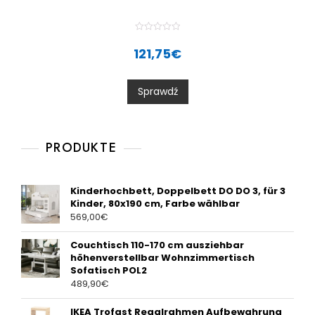
R
a
121,75
€
t
e
d
0
Sprawdź
o
u
t
o
f
5
PRODUKTE
Kinderhochbett, Doppelbett DO DO 3, für 3
Kinder, 80x190 cm, Farbe wählbar
569,00
€
Couchtisch 110-170 cm ausziehbar
höhenverstellbar Wohnzimmertisch
Sofatisch POL2
489,90
€
IKEA Trofast Regalrahmen Aufbewahrung