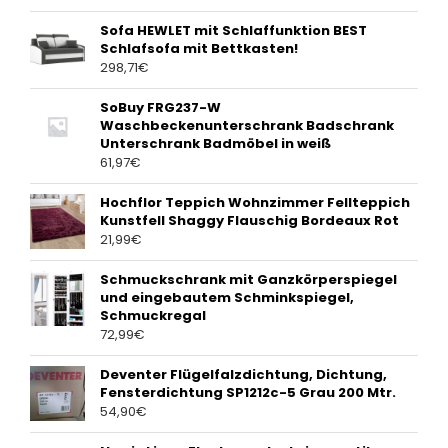
Sofa HEWLET mit Schlaffunktion BEST
Schlafsofa mit Bettkasten!
298,71
€
SoBuy FRG237-W
Waschbeckenunterschrank Badschrank
Unterschrank Badmöbel in weiß
61,97
€
Hochflor Teppich Wohnzimmer Fellteppich
Kunstfell Shaggy Flauschig Bordeaux Rot
21,99
€
Schmuckschrank mit Ganzkörperspiegel
und eingebautem Schminkspiegel,
Schmuckregal
72,99
€
Deventer Flügelfalzdichtung, Dichtung,
Fensterdichtung SP1212c-5 Grau 200 Mtr.
54,90
€