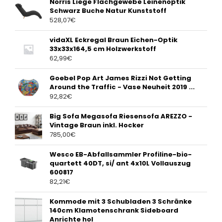
Norris Liege Flachgewebe Leinenoptik
Schwarz Buche Natur Kunststoff
528,07
€
vidaXL Eckregal Braun Eichen-Optik
33x33x164,5 cm Holzwerkstoff
62,99
€
Goebel Pop Art James Rizzi Not Getting
Around the Traffic - Vase Neuheit 2019 ...
92,82
€
Big Sofa Megasofa Riesensofa AREZZO -
Vintage Braun inkl. Hocker
785,00
€
Wesco EB-Abfallsammler Profiline-bio-
quartett 40DT, si/ ant 4x10L Vollauszug
600817
82,21
€
Kommode mit 3 Schubladen 3 Schränke
140cm Klamotenschrank Sideboard
Anrichte hol