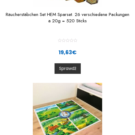
Räucherstäbchen Set HEM Sparset. 26 verschiedene Packungen
a 20g = 520 Sticks
R
a
19,63
€
t
e
d
0
Sprawdź
o
u
t
o
f
5