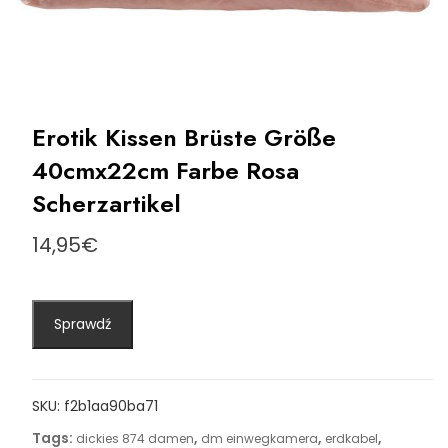
Erotik Kissen Brüste Größe
40cmx22cm Farbe Rosa
Scherzartikel
14,95
€
Sprawdź
SKU:
f2b1aa90ba71
Tags:
,
,
,
dickies 874 damen
dm einwegkamera
erdkabel