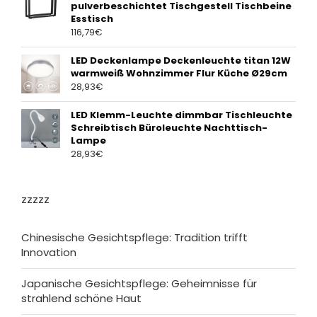
pulverbeschichtet Tischgestell Tischbeine
Esstisch
116,79
€
LED Deckenlampe Deckenleuchte titan 12W
warmweiß Wohnzimmer Flur Küche Ø29cm
28,93
€
LED Klemm-Leuchte dimmbar Tischleuchte
Schreibtisch Büroleuchte Nachttisch-
Lampe
28,93
€
zzzzz
Chinesische Gesichtspflege: Tradition trifft
Innovation
Japanische Gesichtspflege: Geheimnisse für
strahlend schöne Haut