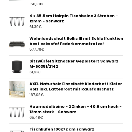
158,13
€
4 x 35.5cm Hairpin Tischbeine 3 Streben -
12mm - Schwarz
61,39
€
Wohnlandschaft Bellis III mit Schlaffunktion
best ecksofa! Federkernmatratze!
577,79
€
Sitzwürfel Sitzhocker Gepolstert Schwarz
M-60351/2142
61,91
€
AXEL Naturholz Einzelbett Kinderbett Kiefer
Holz inkl. Lattenrost mit Rausfallschutz
187,08
€
Haarnadelbeine - 2 Zinken - 40.6 cm hoch -
12mm stark - Schwarz
65,48
€
Tischkufen 100x72 cm schwarz