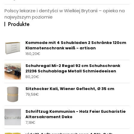
Polscy lekarze i dentyści w Wielkiej Brytanii – opieka na
najwyższym poziomie
Produkte
Kommode mit 4 Schubladen 2 Schränke 120cm
Klamotenschrank weiß - artisan
160,20
€
Schuhregal Mi-2 Regal 92 cm Schuhschrank
21236 Schuhablage Metall Schmiedeeisen
80,20
€
Sitzhocker Kali, Wiener Geflecht, Ø 35 cm
79,58
€
Schriftzug Kommunion - Holz Feier Eucharistie
Altarsakrament Deko
7,18
€