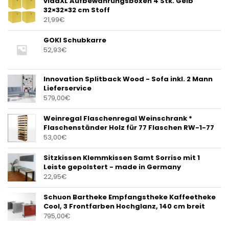
vidaXL Aufbewahrungsboxen 4 Stk. Gelb
32×32×32 cm Stoff
21,99
€
GOKI Schubkarre
52,93
€
Innovation Splitback Wood - Sofa inkl. 2 Mann
Lieferservice
579,00
€
Weinregal Flaschenregal Weinschrank *
Flaschenständer Holz für 77 Flaschen RW-1-77
53,00
€
Sitzkissen Klemmkissen Samt Sorriso mit 1
Leiste gepolstert - made in Germany
22,95
€
Schuon Bartheke Empfangstheke Kaffeetheke
Cool, 3 Frontfarben Hochglanz, 140 cm breit
795,00
€