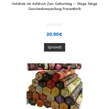
Holzkiste mit Aufdruck Zum Geburtstag – Stiege Steige
Geschenkverpackung Präsentkorb
R
a
20,90
€
t
e
d
0
Sprawdź
o
u
t
o
f
5