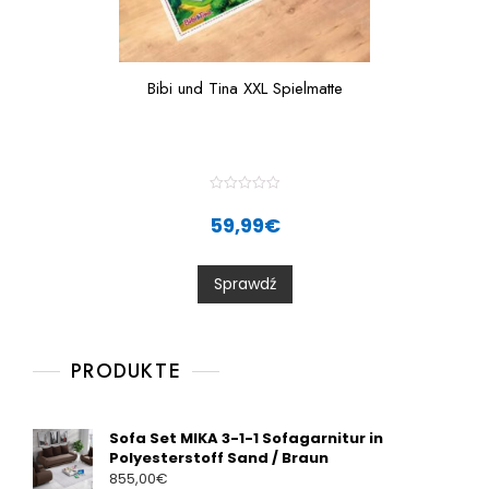
Bibi und Tina XXL Spielmatte
R
a
59,99
€
t
e
d
0
Sprawdź
o
u
t
o
f
5
PRODUKTE
Sofa Set MIKA 3-1-1 Sofagarnitur in
Polyesterstoff Sand / Braun
855,00
€