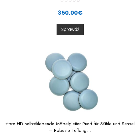
R
a
350,00
€
t
e
d
0
Sprawdź
o
u
t
o
f
5
store HD selbstklebende Möbelgleiter Rund für Stühle und Sessel
– Robuste Teflong…