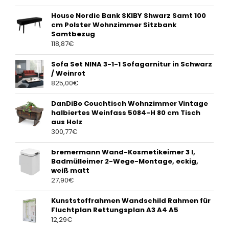
House Nordic Bank SKIBY Shwarz Samt 100
cm Polster Wohnzimmer Sitzbank
Samtbezug
118,87
€
Sofa Set NINA 3-1-1 Sofagarnitur in Schwarz
/ Weinrot
825,00
€
DanDiBo Couchtisch Wohnzimmer Vintage
halbiertes Weinfass 5084-H 80 cm Tisch
aus Holz
300,77
€
bremermann Wand-Kosmetikeimer 3 l,
Badmülleimer 2-Wege-Montage, eckig,
weiß matt
27,90
€
Kunststoffrahmen Wandschild Rahmen für
Fluchtplan Rettungsplan A3 A4 A5
12,29
€