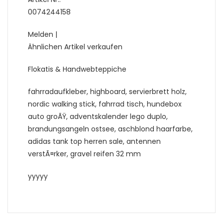
0074244158
Melden |
Ähnlichen Artikel verkaufen
Flokatis & Handwebteppiche
fahrradaufkleber, highboard, servierbrett holz,
nordic walking stick, fahrrad tisch, hundebox
auto groÃŸ, adventskalender lego duplo,
brandungsangeln ostsee, aschblond haarfarbe,
adidas tank top herren sale, antennen
verstÃ¤rker, gravel reifen 32 mm
yyyyy