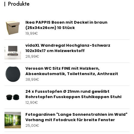
Produkte
Ikea PAPPIS Boxen mit Deckel in braun
(25x34x26cm) 10 Stück
19,99
€
vidaXL Wandregal Hochglanz-Schwarz
102x30x17 cm Holzwerkstoff
26,99
€
Verosan WC Sitz FINE mit Holzkern,
Absenkautomatik, Toilettensitz, Anthrazit
38,99
€
24 x Fussstopfen Ø 21mm rund gewölbt
Rohrstopfen Fusskappen Stuhlkappen Stuhl
12,90
€
Fotogardinen "Lange Sonnenstrahlen im Wald"
Vorhang mit Fotodruck für breite Fenster
25,00
€