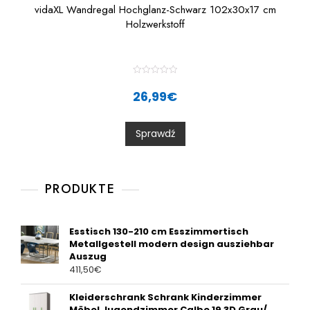
vidaXL Wandregal Hochglanz-Schwarz 102x30x17 cm
Holzwerkstoff
R
a
26,99
€
t
e
d
0
Sprawdź
o
u
t
o
f
5
PRODUKTE
Esstisch 130-210 cm Esszimmertisch
Metallgestell modern design ausziehbar
Auszug
411,50
€
Kleiderschrank Schrank Kinderzimmer
Möbel Jugendzimmer Calbe 19 3D Grau/