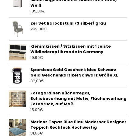
Weiß
185,00
€
2er Set Barockstuhl F3 silber/ grau
299,00
€
Klemmkissen / Sitzkissen mit 1 Leiste
Wildlederoptik made in Germany
19,99
€
Spardose Geld Geschenk Idee Schwarz
Geld Geschenkartikel Schwarz Größe XL
32,03
€
Fotogardinen Bücherregal,
Schiebevorhang mit Motiv, Flächenvorhang
Fotodruck, auf Maß
15,00
€
Merinos Topas Blue Blau Moderner Designer
Teppich Rechteck Hochwertig
81,66
€