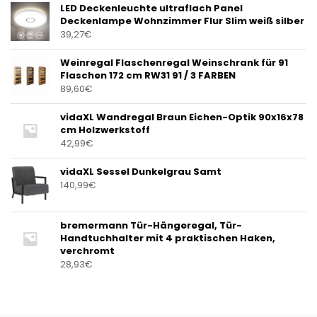
LED Deckenleuchte ultraflach Panel
Deckenlampe Wohnzimmer Flur Slim weiß silber
39,27
€
Weinregal Flaschenregal Weinschrank für 91
Flaschen 172 cm RW31 91 / 3 FARBEN
89,60
€
vidaXL Wandregal Braun Eichen-Optik 90x16x78
cm Holzwerkstoff
42,99
€
vidaXL Sessel Dunkelgrau Samt
140,99
€
bremermann Tür-Hängeregal, Tür-
Handtuchhalter mit 4 praktischen Haken,
verchromt
28,93
€