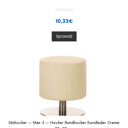
R
a
10,33
€
t
e
d
0
Sprawdź
o
u
t
o
f
5
Sitzhocker – Max 3 – Hocker Rundhocker Kunstleder Creme