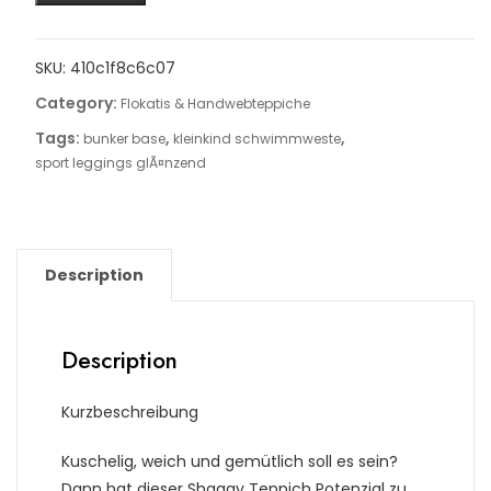
SKU:
410c1f8c6c07
Category:
Flokatis & Handwebteppiche
Tags:
,
,
bunker base
kleinkind schwimmweste
sport leggings glÃ¤nzend
Description
Description
Kurzbeschreibung
Kuschelig, weich und gemütlich soll es sein?
Dann hat dieser Shaggy Teppich Potenzial zu