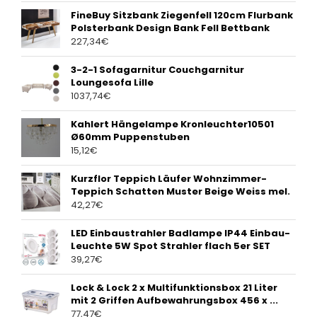
FineBuy Sitzbank Ziegenfell 120cm Flurbank
Polsterbank Design Bank Fell Bettbank
227,34
€
3-2-1 Sofagarnitur Couchgarnitur
Loungesofa Lille
1037,74
€
Kahlert Hängelampe Kronleuchter10501
Ø60mm Puppenstuben
15,12
€
Kurzflor Teppich Läufer Wohnzimmer-
Teppich Schatten Muster Beige Weiss mel.
42,27
€
LED Einbaustrahler Badlampe IP44 Einbau-
Leuchte 5W Spot Strahler flach 5er SET
39,27
€
Lock & Lock 2 x Multifunktionsbox 21 Liter
mit 2 Griffen Aufbewahrungsbox 456 x ...
77,47
€