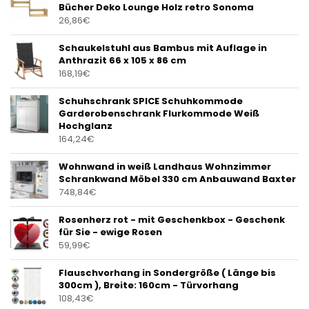
Bücher Deko Lounge Holz retro Sonoma
26,86
€
Schaukelstuhl aus Bambus mit Auflage in
Anthrazit 66 x 105 x 86 cm
168,19
€
Schuhschrank SPICE Schuhkommode
Garderobenschrank Flurkommode Weiß
Hochglanz
164,24
€
Wohnwand in weiß Landhaus Wohnzimmer
Schrankwand Möbel 330 cm Anbauwand Baxter
748,84
€
Rosenherz rot - mit Geschenkbox - Geschenk
für Sie - ewige Rosen
59,99
€
Flauschvorhang in Sondergröße ( Länge bis
300cm ), Breite: 160cm - Türvorhang
108,43
€