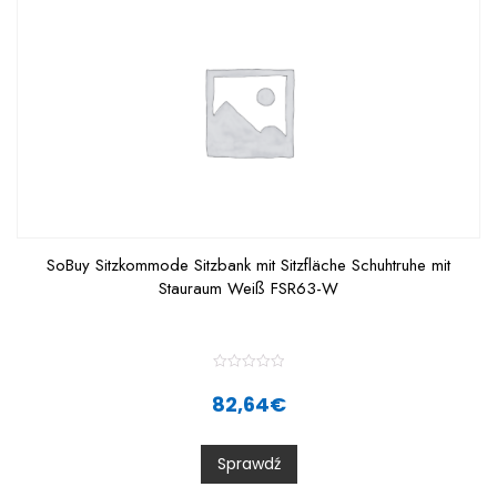
SoBuy Sitzkommode Sitzbank mit Sitzfläche Schuhtruhe mit
Stauraum Weiß FSR63-W
R
a
82,64
€
t
e
d
0
Sprawdź
o
u
t