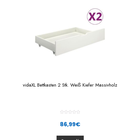
o
f
5
vidaXL Bettkasten 2 Stk. Weiß Kiefer Massivholz
R
a
86,99
€
t
e
d
0