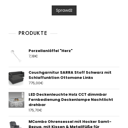
d
0
Sprawdź
o
u
t
o
f
5
PRODUKTE
Porzellanlöffel "Herz"
7,18
€
Couchgarnitur SARRA Stoff Schwarz mit
Schlaffunktion Ottomane Links
775,00
€
LED Deckenleuchte Holz CCT dimmbar
Fernbedienung Deckenlampe Nachtlicht
drehbar
175,70
€
MCombo Ohrensessel mit Hocker Samt-
Bezug, mit Kissen & Metallfüße für