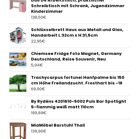
Duo D6 Arbeitstisch, praktischer
Schreibtisch mit Schrank, Jugendzimmer
Kinderzimmer
138,50
€
Schlüsselbrett Haus aus Metall und Glas,
Handarbeit L:32cm x H:31,5cm
22,95
€
Chiemsee Fridge Foto Magnet, Germany
Deutschland, Reise Souvenir, Neu
5,94
€
Trachycarpus fortunei Hanfpalme bis 150
cm Höhe Freilandzucht. Frosthart bis -18
69,90
€
By Rydéns 4201610-5002 Puls Bar Spotlight
5-flammig weiß matt 110cm
199,69
€
MiaMöbel Barstuhl Thali
139,90
€