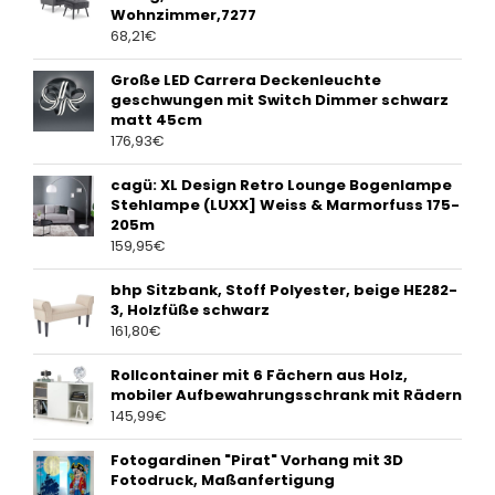
Wohnzimmer,7277
68,21
€
Große LED Carrera Deckenleuchte
geschwungen mit Switch Dimmer schwarz
matt 45cm
176,93
€
cagü: XL Design Retro Lounge Bogenlampe
Stehlampe (LUXX] Weiss & Marmorfuss 175-
205m
159,95
€
bhp Sitzbank, Stoff Polyester, beige HE282-
3, Holzfüße schwarz
161,80
€
Rollcontainer mit 6 Fächern aus Holz,
mobiler Aufbewahrungsschrank mit Rädern
145,99
€
Fotogardinen "Pirat" Vorhang mit 3D
Fotodruck, Maßanfertigung