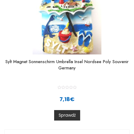
Sylt Magnet Sonnenschirm Umbrella Insel Nordsee Poly Souvenir
Germany
R
a
7,18
€
t
e
d
0
Sprawdź
o
u
t
o
f
5