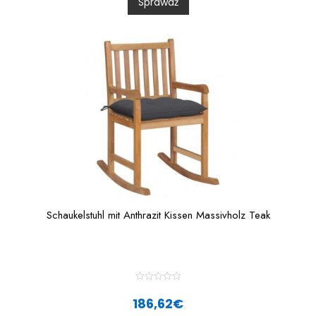
Sprawdź
o
u
t
o
f
5
Schaukelstuhl mit Anthrazit Kissen Massivholz Teak
R
a
186,62
€
t
e