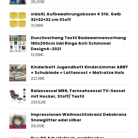
25,00
€
vidaXL Aufbewahrungsboxen 4 Stk. Gelb
32×32×32 cm Stoff
21,99
€
Duschvorhang Textil Badewannenvorhang
180x200cm inkl Ringe Anti Schimmel
Design4-2021
13,99
€
Kinderbett Jugendbett Kinderzimmer ABBY
+ Schublade + Lattenrost + Matratze Holz
221,19
€
Relaxsessel M56, Fernsehsessel TV-Sessel
mit Hocker, Stoff/ Textil
231,52
€
Impressionen Weihnachtskranz Dekokranz
Snowglitter edel silber
29,00
€