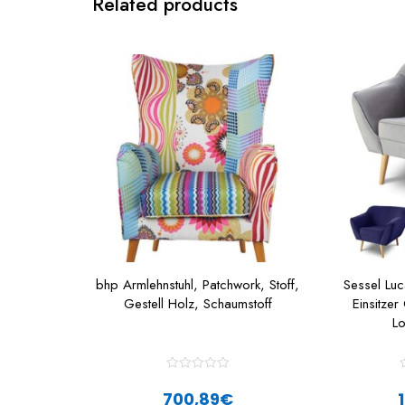
Related products
bhp Armlehnstuhl, Patchwork, Stoff,
Sessel Lu
Gestell Holz, Schaumstoff
Einsitze
L
R
a
700,89
€
t
t