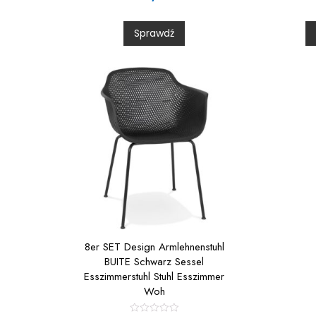
e
d
0
Sprawdź
o
u
t
t
o
f
f
5
8er SET Design Armlehnenstuhl
BUITE Schwarz Sessel
Esszimmerstuhl Stuhl Esszimmer
Woh