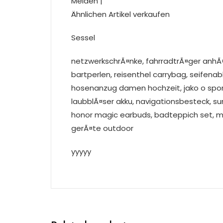
Melden |
Ähnlichen Artikel verkaufen
Sessel
netzwerkschrÃ¤nke, fahrradtrÃ¤ger anhÃ¤
bartperlen, reisenthel carrybag, seifena
hosenanzug damen hochzeit, jako o spor
laubblÃ¤ser akku, navigationsbesteck, s
honor magic earbuds, badteppich set, mido
gerÃ¤te outdoor
yyyyy