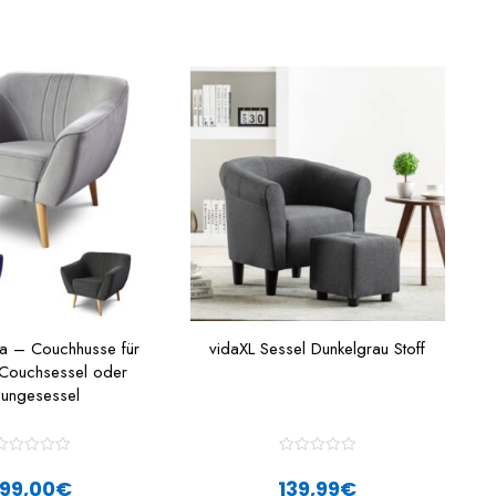
ca – Couchhusse für
vidaXL Sessel Dunkelgrau Stoff
r Couchsessel oder
oungesessel
R
R
a
a
199,00
€
139,99
€
t