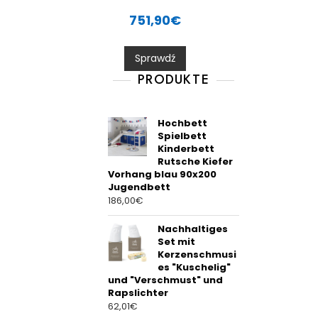
R
a
751,90
€
t
e
d
0
Sprawdź
o
u
t
PRODUKTE
o
f
5
Hochbett
Spielbett
Kinderbett
Rutsche Kiefer
Vorhang blau 90x200
Jugendbett
186,00
€
Nachhaltiges
Set mit
Kerzenschmusi
es "Kuschelig"
und "Verschmust" und
Rapslichter
62,01
€