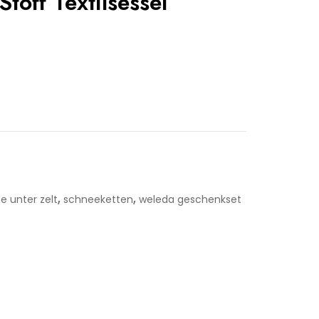
toff Textilsessel
,
,
e unter zelt
schneeketten
weleda geschenkset