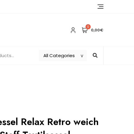
0
0,00€
essel Relax Retro weich