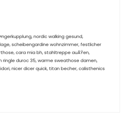
ngerkupplung, nordic walking gesund,
blage, scheibengardine wohnzimmer, festlicher
those, cara mia bh, stahltreppe auÃŸen,
un ringle duroc 35, warme sweathose damen,
ri, nicer dicer quick, titan becher, calisthenics