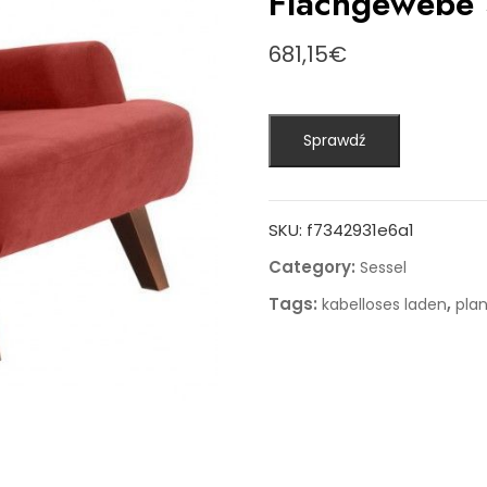
Flachgewebe S
681,15
€
Sprawdź
SKU:
f7342931e6a1
Category:
Sessel
Tags:
,
kabelloses laden
plan