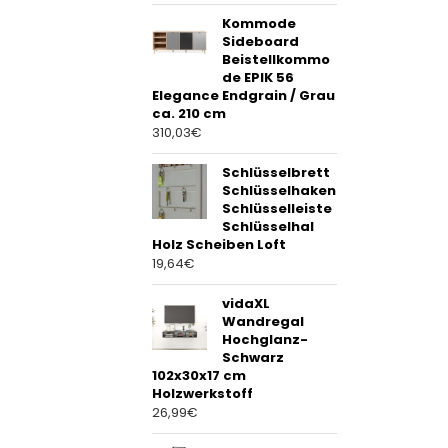
Kommode
Sideboard
Beistellkommo
de EPIK 56
Elegance Endgrain / Grau
ca. 210 cm
310,03
€
Schlüsselbrett
Schlüsselhaken
Schlüsselleiste
Schlüsselhal
Holz Scheiben Loft
19,64
€
vidaXL
Wandregal
Hochglanz-
Schwarz
102x30x17 cm
Holzwerkstoff
26,99
€