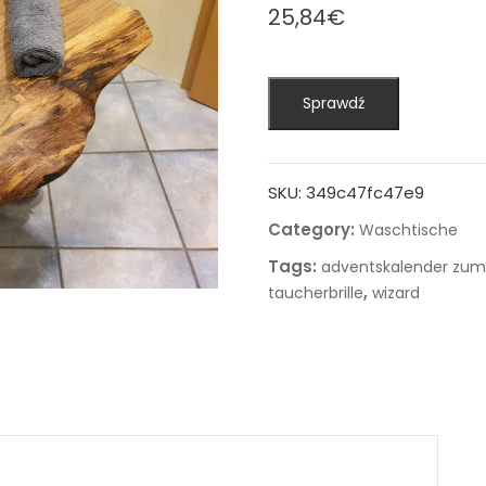
25,84
€
Sprawdź
SKU:
349c47fc47e9
Category:
Waschtische
Tags:
adventskalender zum 
,
taucherbrille
wizard