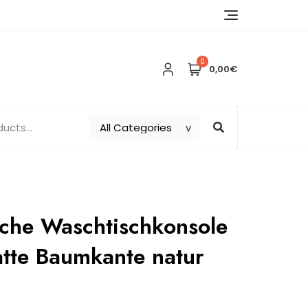
0
0,00€
iche Waschtischkonsole
atte Baumkante natur