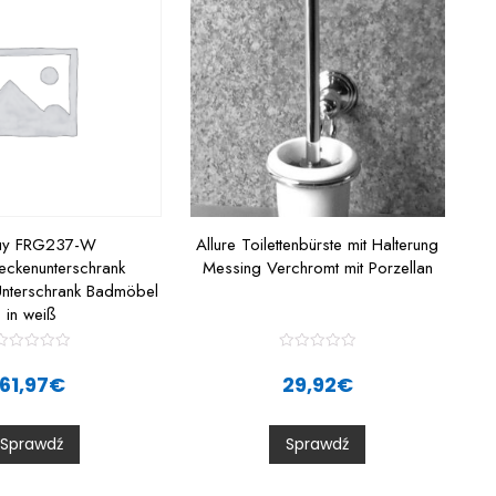
uy FRG237-W
Allure Toilettenbürste mit Halterung
ckenunterschrank
Messing Verchromt mit Porzellan
Unterschrank Badmöbel
in weiß
R
R
a
a
61,97
€
29,92
€
t
e
e
d
d
0
0
Sprawdź
Sprawdź
o
o
u
u
t
o
o
f