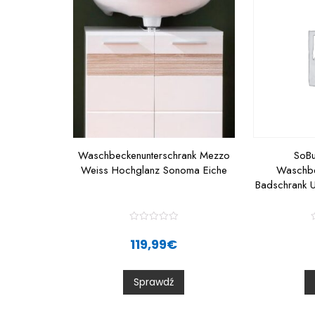
Waschbeckenunterschrank Mezzo
SoB
Weiss Hochglanz Sonoma Eiche
Waschbe
Badschrank 
R
a
119,99
€
t
t
e
d
0
Sprawdź
o
u
t
t
o
f
f