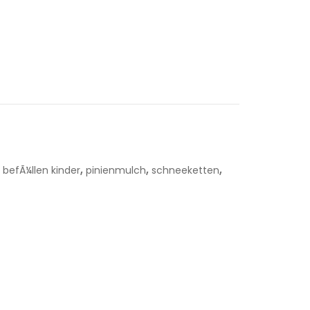
,
,
,
befÃ¼llen kinder
pinienmulch
schneeketten