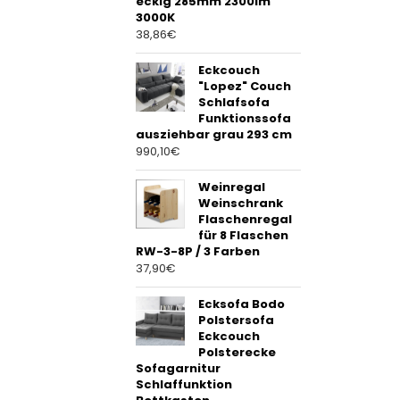
eckig 285mm 2300lm
3000K
38,86
€
Eckcouch
"Lopez" Couch
Schlafsofa
Funktionssofa
ausziehbar grau 293 cm
990,10
€
Weinregal
Weinschrank
Flaschenregal
für 8 Flaschen
RW-3-8P / 3 Farben
37,90
€
Ecksofa Bodo
Polstersofa
Eckcouch
Polsterecke
Sofagarnitur
Schlaffunktion