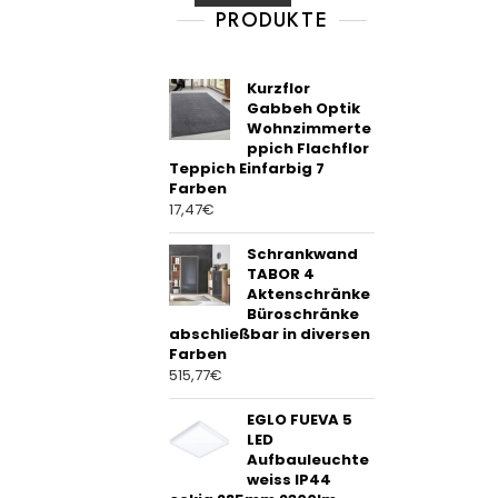
t
PRODUKTE
o
f
5
Kurzflor
Gabbeh Optik
Wohnzimmerte
ppich Flachflor
Teppich Einfarbig 7
Farben
17,47
€
Schrankwand
TABOR 4
Aktenschränke
Büroschränke
abschließbar in diversen
Farben
515,77
€
EGLO FUEVA 5
LED
Aufbauleuchte
weiss IP44