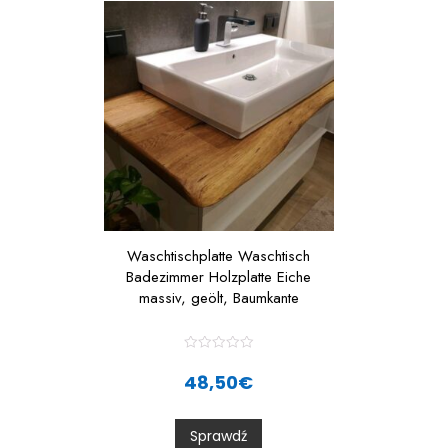
5
Waschtischplatte Waschtisch
Badezimmer Holzplatte Eiche
massiv, geölt, Baumkante
R
a
48,50
€
t
e
d
0
Sprawdź
o
u