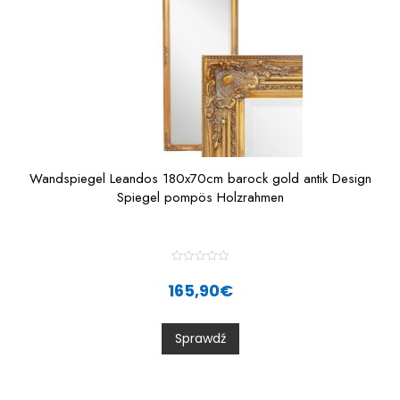
Wandspiegel Leandos 180x70cm barock gold antik Design
Spiegel pompös Holzrahmen
R
a
165,90
€
t
e
d
0
Sprawdź
o
u
t
o
f
5