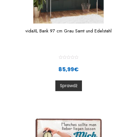
vidaXL Bank 97 cm Grau Samt und Edelstahl
R
a
85,99
€
t
e
d
0
Sprawdź
o
u
t
o
f
5