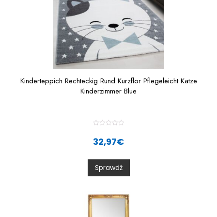
Kinderteppich Rechteckig Rund Kurzflor Pflegeleicht Katze
Kinderzimmer Blue
R
a
32,97
€
t
e
d
0
Sprawdź
o
u
t
o
f
5