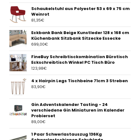
Schaukelstuhl aus Polyester 53 x 69 x 75 cm
Weinrot
81,35
€
Eckbank Bank Beige Kunstleder 128 x 168 cm
Küchenbank Sitzbank Sitzecke Essecke
699,00
€
FineBuy Schreibtisckombination Bürotisch
Eckschreibtisch Winkel PC Tisch Büro
123,98
€
4 x Hairpin Legs Tischbeine 71cm 3 Streben
83,90
€
Gin Adventskalender Tasting - 24
verschiedene Gin Miniaturen im Kalender
Probierset
89,00
€
1 Paar Schwerlastauszug 136Kg
Schwerlastschienen Schublade