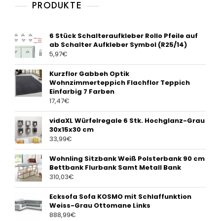
PRODUKTE
6 Stück Schalteraufkleber Rollo Pfeile auf
ab Schalter Aufkleber Symbol (R25/14)
5,97
€
Kurzflor Gabbeh Optik
Wohnzimmerteppich Flachflor Teppich
Einfarbig 7 Farben
17,47
€
vidaXL Würfelregale 6 Stk. Hochglanz-Grau
30x15x30 cm
33,99
€
Wohnling Sitzbank Weiß Polsterbank 90 cm
Bettbank Flurbank Samt Metall Bank
310,03
€
Ecksofa Sofa KOSMO mit Schlaffunktion
Weiss-Grau Ottomane Links
888,99
€