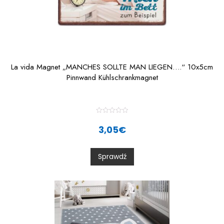
La vida Magnet „MANCHES SOLLTE MAN LIEGEN….“ 10x5cm
Pinnwand Kühlschrankmagnet
R
a
3,05
€
t
e
d
0
Sprawdź
o
u
t
o
f
5