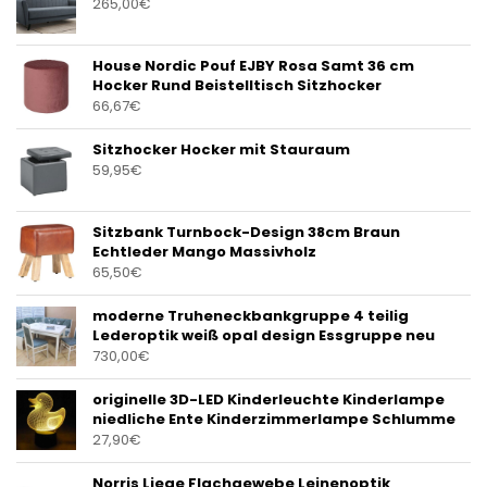
265,00
€
House Nordic Pouf EJBY Rosa Samt 36 cm
Hocker Rund Beistelltisch Sitzhocker
66,67
€
Sitzhocker Hocker mit Stauraum
59,95
€
Sitzbank Turnbock-Design 38cm Braun
Echtleder Mango Massivholz
65,50
€
moderne Truheneckbankgruppe 4 teilig
Lederoptik weiß opal design Essgruppe neu
730,00
€
originelle 3D-LED Kinderleuchte Kinderlampe
niedliche Ente Kinderzimmerlampe Schlumme
27,90
€
Norris Liege Flachgewebe Leinenoptik