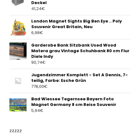
Deckel
41,24
€
London Magnet Sights Big Ben Eye .. Poly
Souvenir Great Britain, Neu
6,98
€
Garderobe Bank Sitzbank Used Wood
Matera grau Vintage Schuhbank 80 cm Flur
Diele Indy
90,74
€
Jugendzimmer Komplett - Set A Dennis, 7-
teilig, Farbe: Esche Grün
778,00
€
Bad Wiessee Tegernsee Bayern Foto
Magnet Germany 8 cm Reise Souvenir
5,94
€
zzzzz