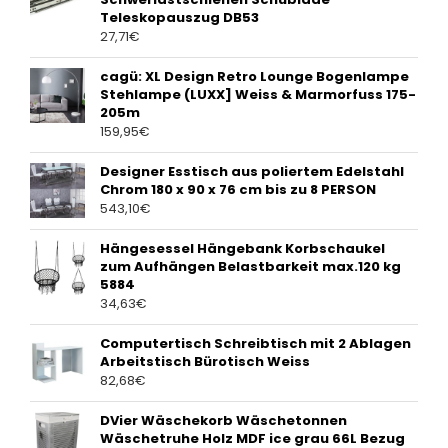
Teleskopauszug DB53
27,71
€
cagü: XL Design Retro Lounge Bogenlampe
Stehlampe (LUXX] Weiss & Marmorfuss 175-
205m
159,95
€
Designer Esstisch aus poliertem Edelstahl
Chrom 180 x 90 x 76 cm bis zu 8 PERSON
543,10
€
Hängesessel Hängebank Korbschaukel
zum Aufhängen Belastbarkeit max.120 kg
5884
34,63
€
Computertisch Schreibtisch mit 2 Ablagen
Arbeitstisch Bürotisch Weiss
82,68
€
DVier Wäschekorb Wäschetonnen
Wäschetruhe Holz MDF ice grau 66L Bezug