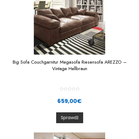
Big Sofa Couchgarnitur Megasofa Riesensofa AREZZO –
Vintage Hellbraun
R
a
659,00
€
t
e
d
0
Sprawdź
o
u
t
o
f
5