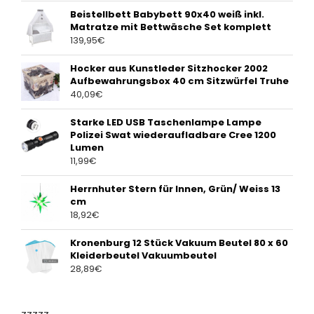
Beistellbett Babybett 90x40 weiß inkl.
Matratze mit Bettwäsche Set komplett
139,95
€
Hocker aus Kunstleder Sitzhocker 2002
Aufbewahrungsbox 40 cm Sitzwürfel Truhe
40,09
€
Starke LED USB Taschenlampe Lampe
Polizei Swat wiederaufladbare Cree 1200
Lumen
11,99
€
Herrnhuter Stern für Innen, Grün/ Weiss 13
cm
18,92
€
Kronenburg 12 Stück Vakuum Beutel 80 x 60
Kleiderbeutel Vakuumbeutel
28,89
€
zzzzz