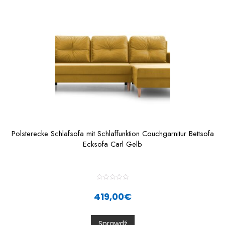
f
5
Polsterecke Schlafsofa mit Schlaffunktion Couchgarnitur Bettsofa
Ecksofa Carl Gelb
R
a
419,00
€
t
e
d
0
Sprawdź
o