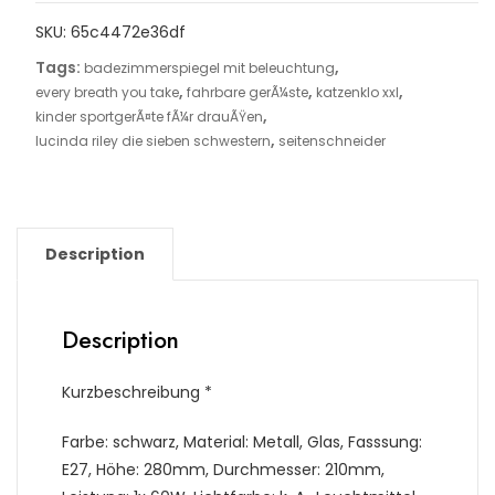
SKU:
65c4472e36df
Tags:
,
badezimmerspiegel mit beleuchtung
,
,
,
every breath you take
fahrbare gerÃ¼ste
katzenklo xxl
,
kinder sportgerÃ¤te fÃ¼r drauÃŸen
,
lucinda riley die sieben schwestern
seitenschneider
Description
Description
Kurzbeschreibung *
Farbe: schwarz, Material: Metall, Glas, Fasssung:
E27, Höhe: 280mm, Durchmesser: 210mm,