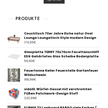
u
t
o
f
5
PRODUKTE
Couchtisch 70er Jahre Eiche natur Oval
Lounge Loungetisch Style modern Design
174,55
€
Glasplatte TERRY 70x70cm Facettenschliff
ESG Gehärtetes Glas Scheibe Bodenplatte
59,90
€
Feuertonne Keiler Feuerstelle Gartenfeuer
Wildschwein
198,99
€
vidaXL Würfel-Sessel mit verchromten
Füßen Patchwork-Design Stoff
220,99
€
FURNIX TV Lowboard BARGO viele Farben /