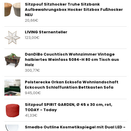
Sitzpouf Sitzhocker Truhe Sitzbank
Aufbewahrungsbox Hocker Sitzbox Fußhocker
NEU
20,66
€
LIVING Sternenteller
123,00
€
DanDiBo Couchtisch Wohnzimmer Vintage
halbiertes Weinfass 5084-H 80 cm Tisch aus
Holz
300,77
€
Polsterecke Orkan Ecksofa Wohnlandschaft
Eckcouch Schlaffunktion Bettkasten Sofa
945,00
€
Sitzpouf SPIRIT GARDEN, Ø 45 x 30 cm, rot,
TODAY - Today
41,33
€
Smedbo Outline Kosmetikspiegel mit Dual LED -