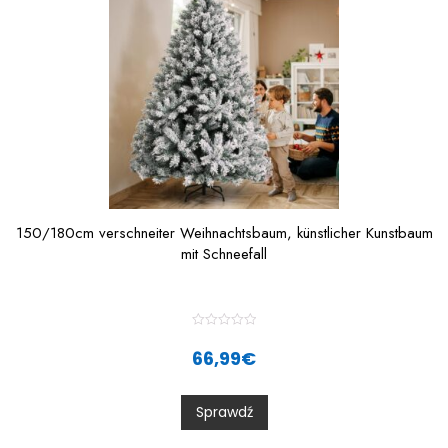
150/180cm verschneiter Weihnachtsbaum, künstlicher Kunstbaum
mit Schneefall
R
a
66,99
€
t
e
d
0
Sprawdź
o
u
t
o