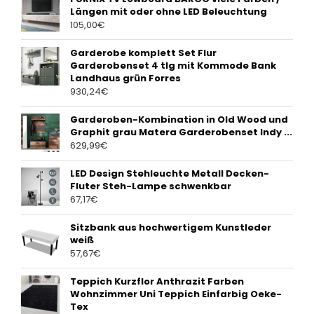
Längen mit oder ohne LED Beleuchtung
105,00
€
Garderobe komplett Set Flur
Garderobenset 4 tlg mit Kommode Bank
Landhaus grün Forres
930,24
€
Garderoben-Kombination in Old Wood und
Graphit grau Matera Garderobenset Indy ...
629,99
€
LED Design Stehleuchte Metall Decken-
Fluter Steh-Lampe schwenkbar
67,17
€
Sitzbank aus hochwertigem Kunstleder
weiß
57,67
€
Teppich Kurzflor Anthrazit Farben
Wohnzimmer Uni Teppich Einfarbig Oeke-
Tex