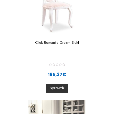
Cilek Romantic Dream Stuhl
R
a
165,37
€
t
e
d
0
Sprawdź
o
u
t
o
f
5